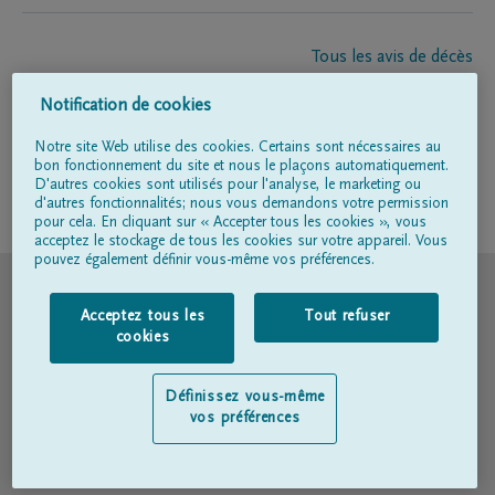
Tous les avis de décès
À propos de nous
Notification de cookies
Entrepreneur de pompes funèbres
Contact
Notre site Web utilise des cookies. Certains sont nécessaires au
bon fonctionnement du site et nous le plaçons automatiquement.
D'autres cookies sont utilisés pour l'analyse, le marketing ou
d'autres fonctionnalités; nous vous demandons votre permission
Suivez-nous sur
pour cela. En cliquant sur « Accepter tous les cookies », vous
acceptez le stockage de tous les cookies sur votre appareil. Vous
pouvez également définir vous-même vos préférences.
© DELA
Acceptez tous les
Tout refuser
Conditions d'utilisation
cookies
Déclaration relative à la vie privée
Définissez vous-même
vos préférences
Déclaration d’accessibilité
Politique en matière de cookies