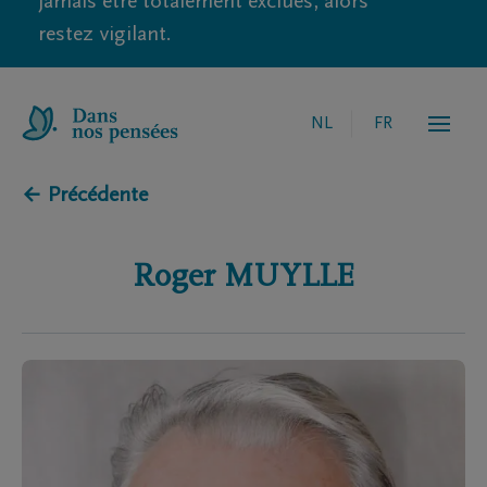
jamais être totalement exclues, alors
restez vigilant.
NL
FR
← Précédente
Roger
MUYLLE