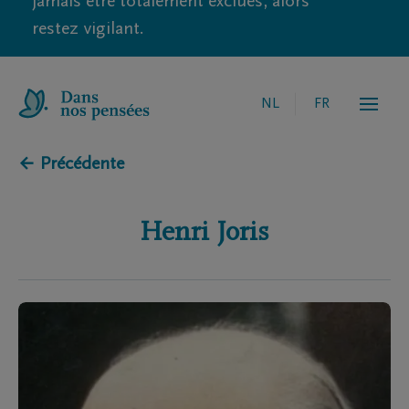
jamais être totalement exclues, alors
restez vigilant.
NL
FR
← Précédente
Henri
Joris