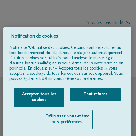
Tous les avis de décès
À propos de nous
Notification de cookies
Entrepreneur de pompes funèbres
Contact
Notre site Web utilise des cookies. Certains sont nécessaires au
bon fonctionnement du site et nous le plaçons automatiquement.
D'autres cookies sont utilisés pour l'analyse, le marketing ou
d'autres fonctionnalités; nous vous demandons votre permission
Suivez-nous sur
pour cela. En cliquant sur « Accepter tous les cookies », vous
acceptez le stockage de tous les cookies sur votre appareil. Vous
pouvez également définir vous-même vos préférences.
© DELA
Acceptez tous les
Tout refuser
Conditions d'utilisation
cookies
Déclaration relative à la vie privée
Définissez vous-même
vos préférences
Déclaration d’accessibilité