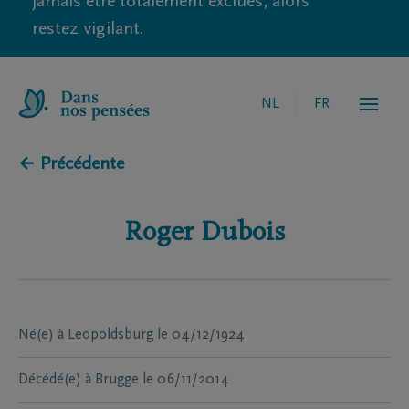
jamais être totalement exclues, alors
restez vigilant.
NL
FR
← Précédente
Roger
Dubois
Né(e) à
Leopoldsburg
le
04/12/1924
Décédé(e) à
Brugge
le
06/11/2014