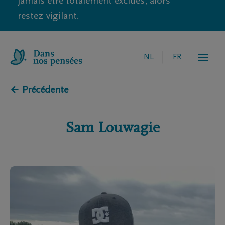
jamais être totalement exclues, alors
restez vigilant.
NL
FR
← Précédente
Sam
Louwagie