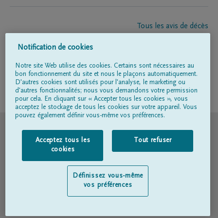
Tous les avis de décès
À propos de nous
Notification de cookies
Entrepreneur de pompes funèbres
Contact
Notre site Web utilise des cookies. Certains sont nécessaires au
bon fonctionnement du site et nous le plaçons automatiquement.
D'autres cookies sont utilisés pour l'analyse, le marketing ou
d'autres fonctionnalités; nous vous demandons votre permission
Suivez-nous sur
pour cela. En cliquant sur « Accepter tous les cookies », vous
acceptez le stockage de tous les cookies sur votre appareil. Vous
pouvez également définir vous-même vos préférences.
© DELA
Acceptez tous les
Tout refuser
Conditions d'utilisation
cookies
Déclaration relative à la vie privée
Définissez vous-même
vos préférences
Déclaration d’accessibilité
Politique en matière de cookies