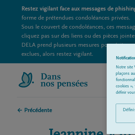
Restez vigilant face aux messages de phishing
forme de prétendues condoléances privées.
Sous le couvert de condoléances, ces messag
cliquez pas sur des liens ou des pièces jointe
DELA prend plusieurs mesures pour éviter ce
exclues, alors restez vigilant.
Notificati
Notre site 
plaçons aut
fonctionna
cookies »,
définir vo
← Précédente
Défin