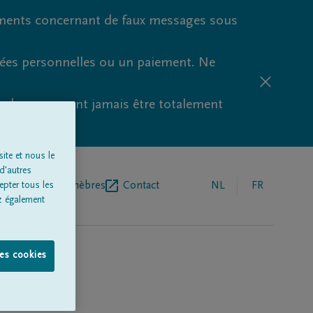
ments concernant de faux messages sous
nées personnelles ou un paiement. Ne
aude ne peuvent jamais être totalement
ite et nous le
d'autres
r de pompes funèbres
Contact
NL
FR
epter tous les
z également
les cookies