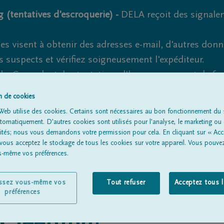
 (tentatives d'escroquerie) -
DELA reçoit des signale
es visent à obtenir des adresses e-mail, d'autres don
s suspects et vérifiez soigneusement l'expéditeur.
la. Cependant, les tentatives d'hameçonnage et de fr
on de cookies
Web utilise des cookies. Certains sont nécessaires au bon fonctionnement du s
omatiquement. D'autres cookies sont utilisés pour l'analyse, le marketing ou 
Tous les avis de décès
À propos de nous
Entrepreneu
lités; nous vous demandons votre permission pour cela. En cliquant sur « Acc
 vous acceptez le stockage de tous les cookies sur votre appareil. Vous pouve
us-même vos préférences.
issez vous-même vos
Tout refuser
Acceptez tous 
préférences