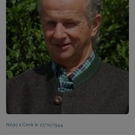
Né(e) à
Genk
le
27/10/1944