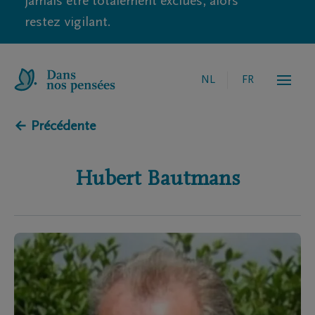
jamais être totalement exclues, alors
restez vigilant.
NL
FR
← Précédente
Hubert
Bautmans