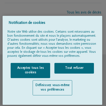
Tous les avis de décès
À propos de nous
Notification de cookies
Entrepreneur de pompes funèbres
Contact
Notre site Web utilise des cookies. Certains sont nécessaires au
bon fonctionnement du site et nous le plaçons automatiquement.
D'autres cookies sont utilisés pour l'analyse, le marketing ou
d'autres fonctionnalités; nous vous demandons votre permission
Suivez-nous sur
pour cela. En cliquant sur « Accepter tous les cookies », vous
acceptez le stockage de tous les cookies sur votre appareil. Vous
pouvez également définir vous-même vos préférences.
© DELA
Acceptez tous les
Tout refuser
Conditions d'utilisation
cookies
Déclaration relative à la vie privée
Définissez vous-même
vos préférences
Déclaration d’accessibilité
Politique en matière de cookies