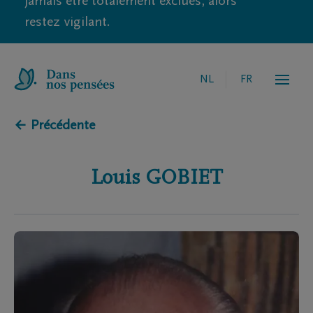
jamais être totalement exclues, alors
restez vigilant.
NL
FR
← Précédente
Louis
GOBIET