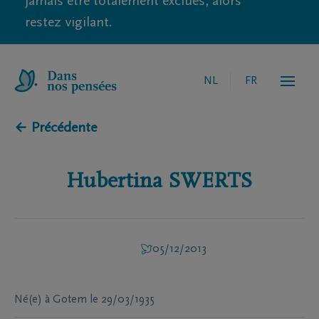
jamais être totalement exclues, alors
restez vigilant.
NL
FR
← Précédente
Hubertina
SWERTS
05/12/2013
Né(e) à
Gotem
le
29/03/1935