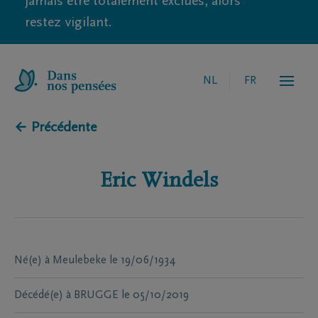
jamais être totalement exclues, alors
restez vigilant.
NL
FR
← Précédente
Eric
Windels
Né(e) à
Meulebeke
le
19/06/1934
Décédé(e) à
BRUGGE
le
05/10/2019