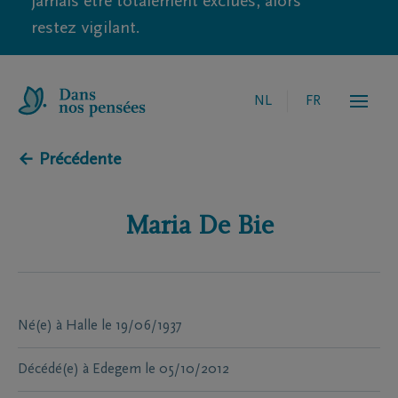
jamais être totalement exclues, alors
restez vigilant.
NL
FR
← Précédente
Maria
De Bie
Né(e) à
Halle
le
19/06/1937
Décédé(e) à
Edegem
le
05/10/2012