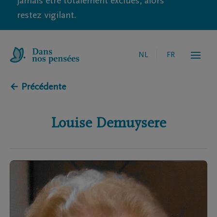
jamais être totalement exclues, alors
restez vigilant.
NL
FR
← Précédente
Louise
Demuysere