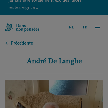
jamais être totalement exclues, alors
restez vigilant.
NL
FR
← Précédente
André
De Langhe