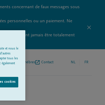
ments concernant de faux messages sous
nées personnelles ou un paiement. Ne
aude ne peuvent jamais être totalement
ite et nous le
d'autres
epter tous les
r de pompes funèbres
Contact
NL
FR
z également
les cookies