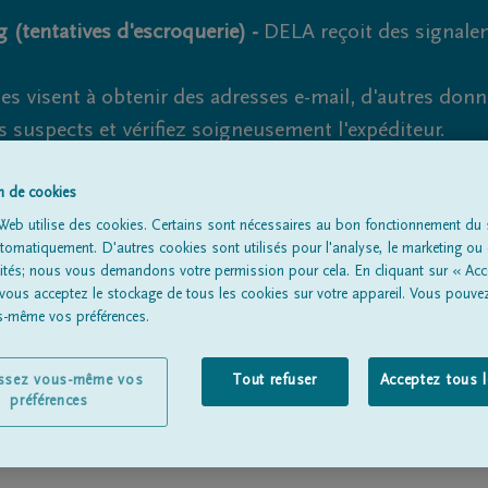
 (tentatives d'escroquerie) -
DELA reçoit des signale
es visent à obtenir des adresses e-mail, d'autres don
s suspects et vérifiez soigneusement l'expéditeur.
la. Cependant, les tentatives d'hameçonnage et de fr
on de cookies
Web utilise des cookies. Certains sont nécessaires au bon fonctionnement du s
omatiquement. D'autres cookies sont utilisés pour l'analyse, le marketing ou 
lités; nous vous demandons votre permission pour cela. En cliquant sur « Acc
Tous les avis de décès
À propos de nous
Entrepreneu
 vous acceptez le stockage de tous les cookies sur votre appareil. Vous pouve
us-même vos préférences.
issez vous-même vos
Tout refuser
Acceptez tous 
préférences