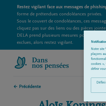
Restez vigilant face aux messages de phishing
forme de prétendues condoléances privées.
Sous le couvert de condoléances, ces messag
cliquez pas sur des liens ou des pièces jointe
DELA prend plusieurs mesures pour éviter ce
exclues, alors restez vigilant.
Notificati
Notre site 
plaçons aut
fonctionna
cookies »,
définir vo
Défin
← Précédente