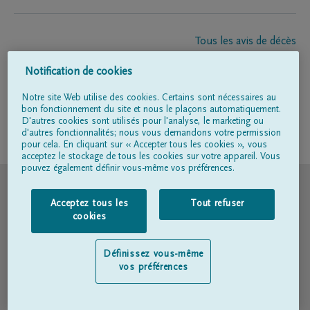
Tous les avis de décès
À propos de nous
Notification de cookies
Entrepreneur de pompes funèbres
Contact
Notre site Web utilise des cookies. Certains sont nécessaires au
bon fonctionnement du site et nous le plaçons automatiquement.
D'autres cookies sont utilisés pour l'analyse, le marketing ou
d'autres fonctionnalités; nous vous demandons votre permission
Suivez-nous sur
pour cela. En cliquant sur « Accepter tous les cookies », vous
acceptez le stockage de tous les cookies sur votre appareil. Vous
pouvez également définir vous-même vos préférences.
© DELA
Acceptez tous les
Tout refuser
Conditions d'utilisation
cookies
Déclaration relative à la vie privée
Définissez vous-même
vos préférences
Déclaration d’accessibilité
Politique en matière de cookies