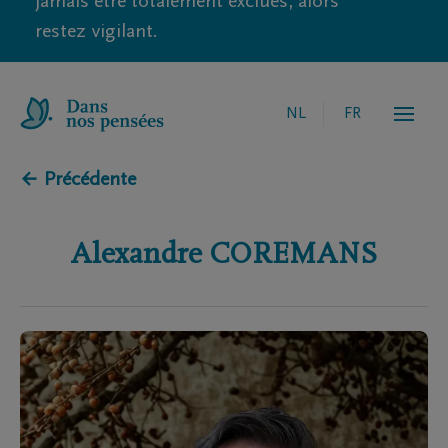
jamais être totalement exclues, alors
restez vigilant.
NL
FR
← Précédente
Alexandre
COREMANS