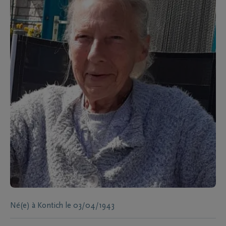
Né(e) à
Kontich
le
03/04/1943