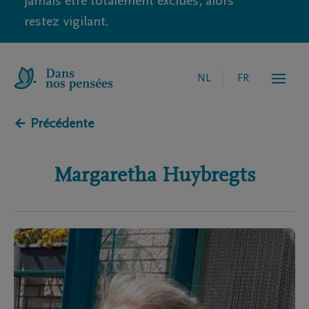
jamais être totalement exclues, alors
restez vigilant.
NL
FR
← Précédente
Margaretha
Huybregts