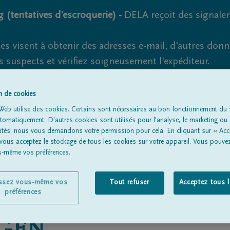
 (tentatives d'escroquerie) -
DELA reçoit des signale
es visent à obtenir des adresses e-mail, d'autres don
s suspects et vérifiez soigneusement l'expéditeur.
la. Cependant, les tentatives d'hameçonnage et de fr
on de cookies
Web utilise des cookies. Certains sont nécessaires au bon fonctionnement du s
omatiquement. D'autres cookies sont utilisés pour l'analyse, le marketing ou 
lités; nous vous demandons votre permission pour cela. En cliquant sur « Acc
Tous les avis de décès
À propos de nous
Entrepreneu
 vous acceptez le stockage de tous les cookies sur votre appareil. Vous pouve
us-même vos préférences.
issez vous-même vos
Tout refuser
Acceptez tous 
préférences