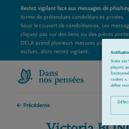
Restez vigilant face aux messages de phishing
forme de prétendues condoléances privées.
Sous le couvert de condoléances, ces messag
cliquez pas sur des liens ou des pièces jointe
DELA prend plusieurs mesures pour éviter ce
exclues, alors restez vigilant.
Notificati
Notre site 
plaçons aut
fonctionna
cookies »,
définir vo
Défin
← Précédente