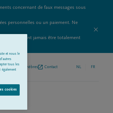
ments concernant de faux messages sous
nées personnelles ou un paiement. Ne
aude ne peuvent jamais être totalement
ite et nous le
d'autres
epter tous les
r de pompes funèbres
Contact
NL
FR
z également
les cookies