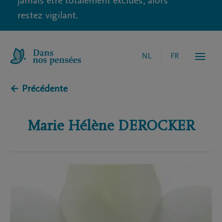
jamais être totalement exclues, alors
restez vigilant.
NL
FR
← Précédente
Marie Hélène
DEROCKER