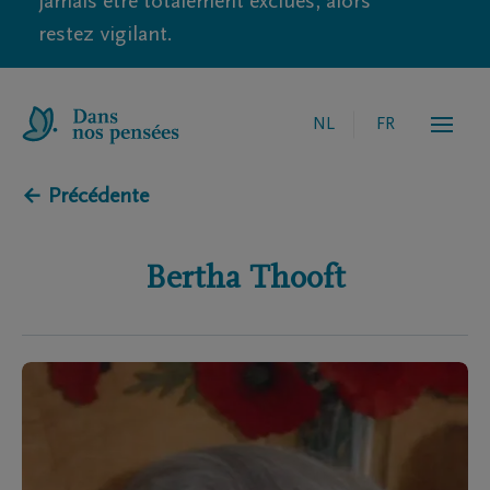
jamais être totalement exclues, alors
restez vigilant.
NL
FR
← Précédente
Bertha
Thooft