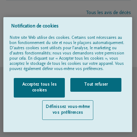
Tous les avis de décès
À propos de nous
Notification de cookies
Entrepreneur de pompes funèbres
Contact
Notre site Web utilise des cookies. Certains sont nécessaires au
bon fonctionnement du site et nous le plaçons automatiquement.
D'autres cookies sont utilisés pour l'analyse, le marketing ou
d'autres fonctionnalités; nous vous demandons votre permission
Suivez-nous sur
pour cela. En cliquant sur « Accepter tous les cookies », vous
acceptez le stockage de tous les cookies sur votre appareil. Vous
pouvez également définir vous-même vos préférences.
© DELA
Acceptez tous les
Tout refuser
Conditions d'utilisation
cookies
Déclaration relative à la vie privée
Définissez vous-même
vos préférences
Déclaration d’accessibilité
Politique en matière de cookies