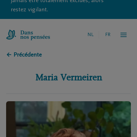
jamais être totalement exclues, alors
restez vigilant.
NL
FR
← Précédente
Maria
Vermeiren