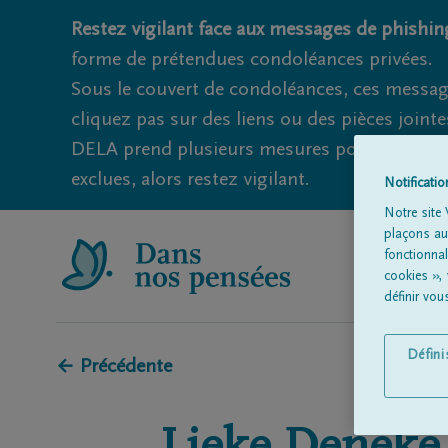
Restez vigilant face aux messages de phishing
forme de prétendues condoléances privées.
Sous le couvert de condoléances, ces messag
cliquez pas sur des liens ou des pièces jointe
DELA prend plusieurs mesures pour éviter ce
exclues, alors restez vigilant.
Notificati
Notre site 
plaçons aut
fonctionna
cookies »,
définir vo
Défin
← Précédente