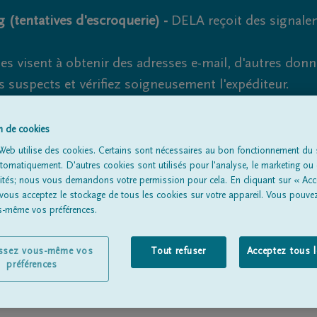
 (tentatives d'escroquerie) -
DELA reçoit des signale
es visent à obtenir des adresses e-mail, d'autres don
s suspects et vérifiez soigneusement l'expéditeur.
la. Cependant, les tentatives d'hameçonnage et de fr
on de cookies
Web utilise des cookies. Certains sont nécessaires au bon fonctionnement du s
omatiquement. D'autres cookies sont utilisés pour l'analyse, le marketing ou 
lités; nous vous demandons votre permission pour cela. En cliquant sur « Acc
Tous les avis de décès
À propos de nous
Entrepreneu
 vous acceptez le stockage de tous les cookies sur votre appareil. Vous pouve
us-même vos préférences.
issez vous-même vos
Tout refuser
Acceptez tous 
préférences