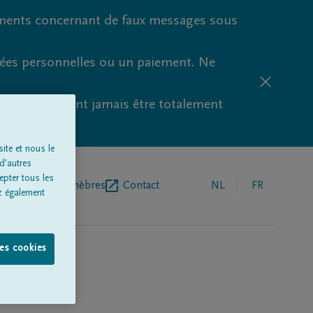
ments concernant de faux messages sous
nées personnelles ou un paiement. Ne
aude ne peuvent jamais être totalement
ite et nous le
d'autres
epter tous les
r de pompes funèbres
Contact
NL
FR
z également
les cookies