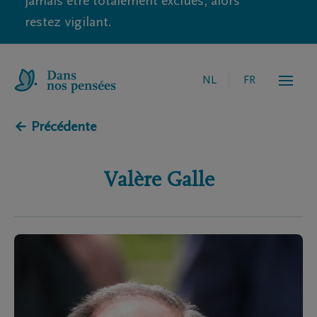
jamais être totalement exclues, alors
restez vigilant.
NL
FR
← Précédente
Valère
Galle