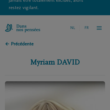
jamais être totalement exclues, alors
restez vigilant.
NL
FR
← Précédente
Myriam
DAVID