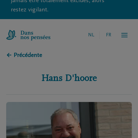
jamais être totalement exclues, alors
restez vigilant.
NL
FR
← Précédente
Hans
D'hoore