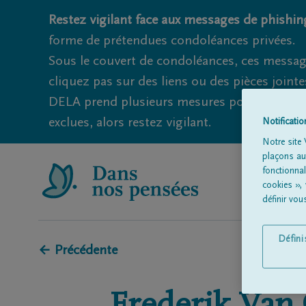
Restez vigilant face aux messages de phishing
forme de prétendues condoléances privées.
Sous le couvert de condoléances, ces messag
cliquez pas sur des liens ou des pièces jointe
DELA prend plusieurs mesures pour éviter ce
exclues, alors restez vigilant.
Notificati
Notre site 
plaçons aut
fonctionna
cookies »,
définir vo
Défin
← Précédente