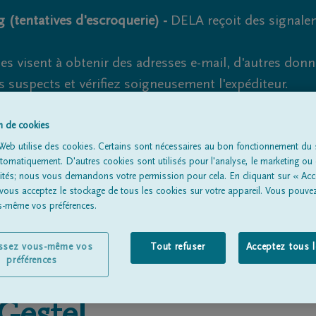
 (tentatives d'escroquerie) -
DELA reçoit des signale
es visent à obtenir des adresses e-mail, d'autres don
s suspects et vérifiez soigneusement l'expéditeur.
la. Cependant, les tentatives d'hameçonnage et de fr
on de cookies
Web utilise des cookies. Certains sont nécessaires au bon fonctionnement du s
omatiquement. D'autres cookies sont utilisés pour l'analyse, le marketing ou 
lités; nous vous demandons votre permission pour cela. En cliquant sur « Acc
Tous les avis de décès
À propos de nous
Entrepreneu
 vous acceptez le stockage de tous les cookies sur votre appareil. Vous pouve
us-même vos préférences.
issez vous-même vos
Tout refuser
Acceptez tous 
préférences