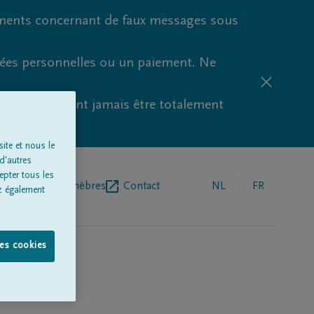
ments concernant de faux messages sous
nées personnelles ou un paiement. Ne
aude ne peuvent jamais être totalement
ite et nous le
d'autres
epter tous les
r de pompes funèbres
Contact
NL
FR
z également
les cookies