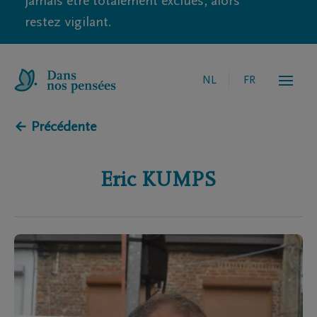
jamais être totalement exclues, alors
restez vigilant.
NL
FR
← Précédente
Eric
KUMPS