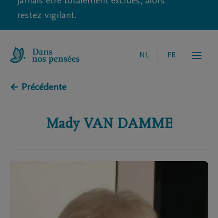
jamais être totalement exclues, alors
restez vigilant.
NL
FR
← Précédente
Mady
VAN DAMME