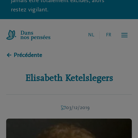
jamais être totalement exclues, alors
restez vigilant.
NL
FR
← Précédente
Elisabeth
Ketelslegers
03/12/2019