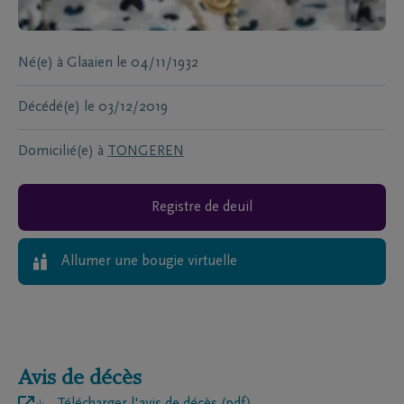
Né(e) à
Glaaien
le
04/11/1932
Décédé(e)
le
03/12/2019
Domicilié(e) à
TONGEREN
Registre de deuil
Allumer une bougie virtuelle
Avis de décès
Télécharger l'avis de décès (pdf)