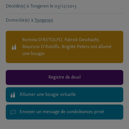
Décédé(e) à
Tongeren
le
03/12/2013
Domicilié(e) à
Tongeren
Romina D'ASTOLFO, Patrick Deschacht,
Maurizio D'Astolfo, Brigitte Peters
ont allumé
une bougie.
Registre de deuil
Allumer une bougie virtuelle
Envoyer un message de condoléances privé