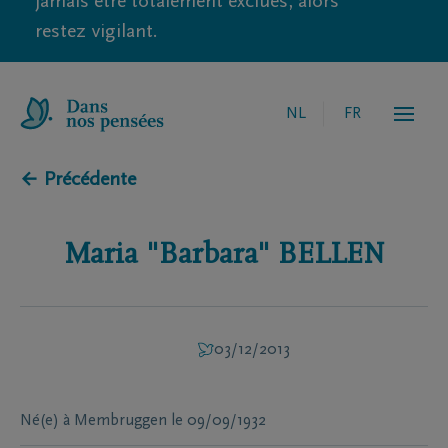
jamais être totalement exclues, alors
restez vigilant.
NL
FR
← Précédente
Maria "Barbara"
BELLEN
03/12/2013
Né(e) à
Membruggen
le
09/09/1932