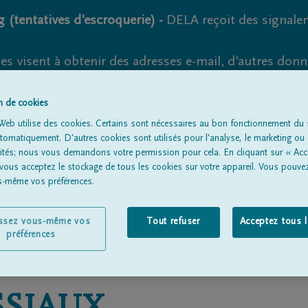
 (tentatives d'escroquerie) -
DELA reçoit des signale
es visent à obtenir des adresses e-mail, d'autres don
s suspects et vérifiez soigneusement l'expéditeur.
la. Cependant, les tentatives d'hameçonnage et de fr
on de cookies
Web utilise des cookies. Certains sont nécessaires au bon fonctionnement du s
omatiquement. D'autres cookies sont utilisés pour l'analyse, le marketing ou 
lités; nous vous demandons votre permission pour cela. En cliquant sur « Acc
 vous acceptez le stockage de tous les cookies sur votre appareil. Vous pouve
Tous les avis de décès
À propos de nous
Entrepreneu
us-même vos préférences.
issez vous-même vos
Tout refuser
Acceptez tous 
préférences