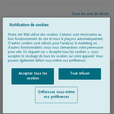
Tous les avis de décès
À propos de nous
Notification de cookies
Entrepreneur de pompes funèbres
Contact
Notre site Web utilise des cookies. Certains sont nécessaires au
bon fonctionnement du site et nous le plaçons automatiquement.
D'autres cookies sont utilisés pour l'analyse, le marketing ou
d'autres fonctionnalités; nous vous demandons votre permission
Suivez-nous sur
pour cela. En cliquant sur « Accepter tous les cookies », vous
acceptez le stockage de tous les cookies sur votre appareil. Vous
pouvez également définir vous-même vos préférences.
© DELA
Acceptez tous les
Tout refuser
Conditions d'utilisation
cookies
Déclaration relative à la vie privée
Définissez vous-même
vos préférences
Déclaration d’accessibilité
Politique en matière de cookies