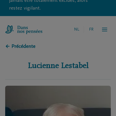
jamais être totalement exclues, alors
restez vigilant.
NL
FR
← Précédente
Lucienne
Lestabel