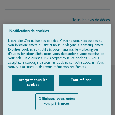
Tous les avis de décès
À propos de nous
Notification de cookies
Entrepreneur de pompes funèbres
Contact
Notre site Web utilise des cookies. Certains sont nécessaires au
bon fonctionnement du site et nous le plaçons automatiquement.
D'autres cookies sont utilisés pour l'analyse, le marketing ou
d'autres fonctionnalités; nous vous demandons votre permission
Suivez-nous sur
pour cela. En cliquant sur « Accepter tous les cookies », vous
acceptez le stockage de tous les cookies sur votre appareil. Vous
pouvez également définir vous-même vos préférences.
© DELA
Acceptez tous les
Tout refuser
Conditions d'utilisation
cookies
Déclaration relative à la vie privée
Définissez vous-même
vos préférences
Déclaration d’accessibilité