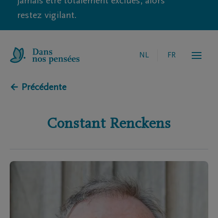
jamais être totalement exclues, alors
restez vigilant.
NL
FR
← Précédente
Constant
Renckens