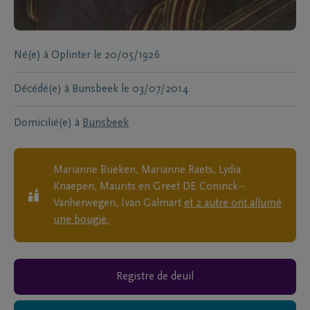
Né(e) à
Oplinter
le
20/05/1926
Décédé(e) à
Bunsbeek
le
03/07/2014
Domicilié(e) à
Bunsbeek
Marianne Bueken, Marianne Raets, Lydia
Knaepen, Maurits en Greet DE Coninck--
Vanherwegen, Ivan Galmart
et
2
autre
ont allumé
une bougie.
Registre de deuil