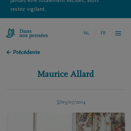
jamais être totalement exclues, alors
restez vigilant.
NL
FR
← Précédente
Maurice
Allard
03/07/2014