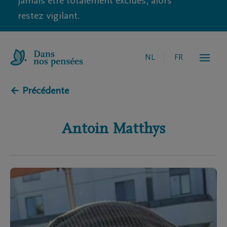
jamais être totalement exclues, alors
restez vigilant.
NL
FR
← Précédente
Antoin
Matthys