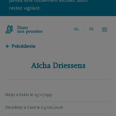
jamais être totalement exclues, alors
restez vigilant.
NL
FR
← Précédente
Aïcha
Driessens
Né(e) à
Eeklo
le
25/11/1997
Décédé(e) à
Gent
le
03/06/2026