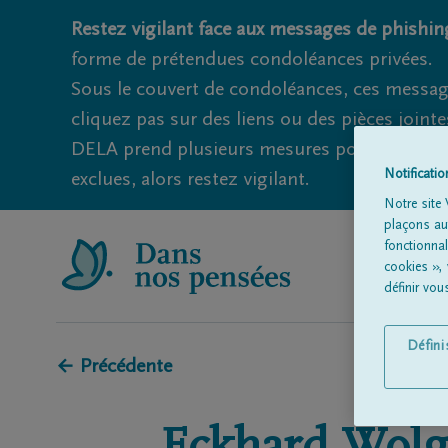
Restez vigilant face aux messages de phishing
forme de prétendues condoléances privées.
Sous le couvert de condoléances, ces messag
cliquez pas sur des liens ou des pièces jointe
DELA prend plusieurs mesures pour éviter ce
Notificati
exclues, alors restez vigilant.
Notre site 
plaçons aut
fonctionna
cookies »,
définir vo
Défin
← Précédente