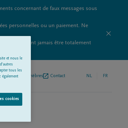
ments concernant de faux messages sous
nées personnelles ou un paiement. Ne
aude ne peuvent jamais être totalement
ite et nous le
d'autres
epter tous les
r de pompes funèbres
Contact
NL
FR
z également
les cookies