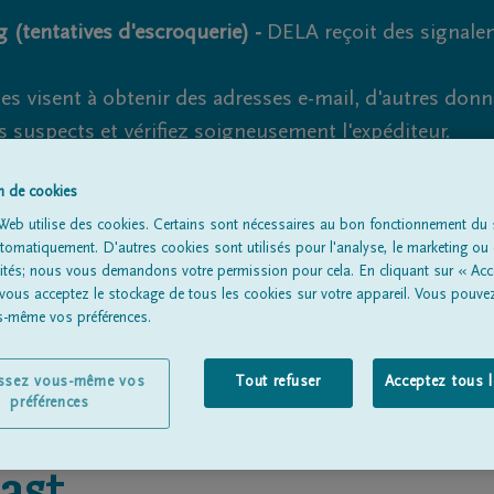
 (tentatives d'escroquerie) -
DELA reçoit des signale
es visent à obtenir des adresses e-mail, d'autres don
s suspects et vérifiez soigneusement l'expéditeur.
la. Cependant, les tentatives d'hameçonnage et de fr
on de cookies
Web utilise des cookies. Certains sont nécessaires au bon fonctionnement du s
omatiquement. D'autres cookies sont utilisés pour l'analyse, le marketing ou 
lités; nous vous demandons votre permission pour cela. En cliquant sur « Acc
Tous les avis de décès
À propos de nous
Entrepreneu
 vous acceptez le stockage de tous les cookies sur votre appareil. Vous pouve
us-même vos préférences.
issez vous-même vos
Tout refuser
Acceptez tous 
préférences