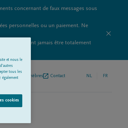
ments concernant de faux messages sous
nées personnelles ou un paiement. Ne
aude ne peuvent jamais être totalement
ite et nous le
d'autres
epter tous les
r de pompes funèbres
Contact
NL
FR
z également
les cookies