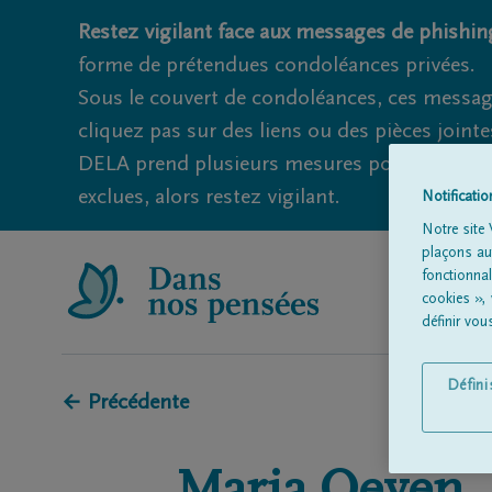
Restez vigilant face aux messages de phishing
forme de prétendues condoléances privées.
Sous le couvert de condoléances, ces messag
cliquez pas sur des liens ou des pièces jointe
DELA prend plusieurs mesures pour éviter ce
exclues, alors restez vigilant.
Notificati
Notre site 
plaçons aut
fonctionna
cookies »,
définir vo
Défin
← Précédente