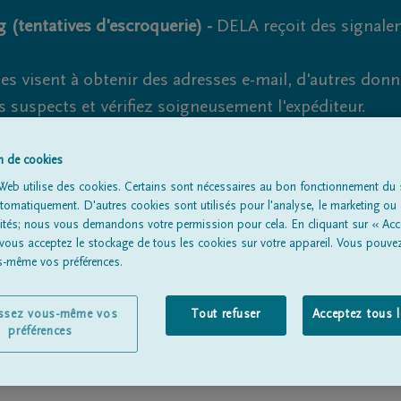
 (tentatives d'escroquerie) -
DELA reçoit des signale
es visent à obtenir des adresses e-mail, d'autres don
s suspects et vérifiez soigneusement l'expéditeur.
la. Cependant, les tentatives d'hameçonnage et de fr
on de cookies
Web utilise des cookies. Certains sont nécessaires au bon fonctionnement du s
omatiquement. D'autres cookies sont utilisés pour l'analyse, le marketing ou 
lités; nous vous demandons votre permission pour cela. En cliquant sur « Acc
Tous les avis de décès
À propos de nous
Entrepreneu
 vous acceptez le stockage de tous les cookies sur votre appareil. Vous pouve
us-même vos préférences.
issez vous-même vos
Tout refuser
Acceptez tous 
préférences