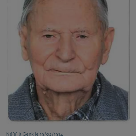
Né(e) à
Genk
le
19/02/1934