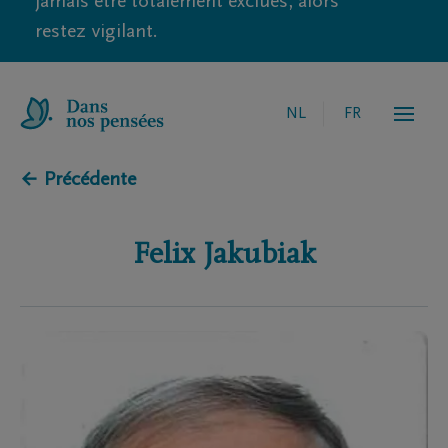
jamais être totalement exclues, alors
restez vigilant.
NL
FR
← Précédente
Felix
Jakubiak