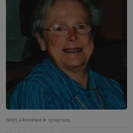
Né(e) à
Roeselare
le
13/09/1929