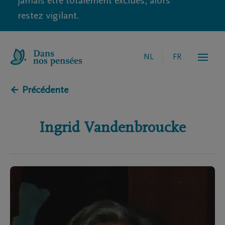
jamais être totalement exclues, alors
restez vigilant.
NL
FR
← Précédente
Ingrid
Vandenbroucke