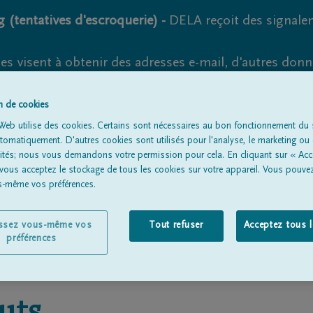
 (tentatives d'escroquerie) -
DELA reçoit des signale
es visent à obtenir des adresses e-mail, d'autres don
s suspects et vérifiez soigneusement l'expéditeur.
la. Cependant, les tentatives d'hameçonnage et de fr
on de cookies
Web utilise des cookies. Certains sont nécessaires au bon fonctionnement du s
omatiquement. D'autres cookies sont utilisés pour l'analyse, le marketing ou 
lités; nous vous demandons votre permission pour cela. En cliquant sur « Acc
 vous acceptez le stockage de tous les cookies sur votre appareil. Vous pouve
Tous les avis de décès
À propos de nous
Entrepreneu
us-même vos préférences.
issez vous-même vos
Tout refuser
Acceptez tous 
préférences