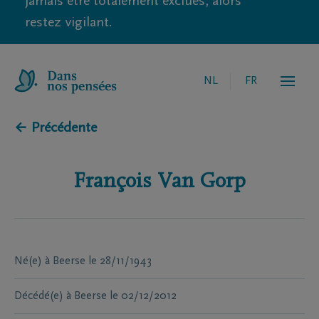
jamais être totalement exclues, alors
restez vigilant.
NL
FR
← Précédente
François
Van Gorp
Né(e) à
Beerse
le
28/11/1943
Décédé(e) à
Beerse
le
02/12/2012