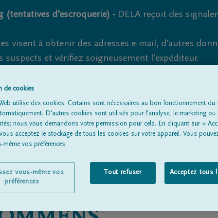
 (tentatives d'escroquerie) -
DELA reçoit des signale
es visent à obtenir des adresses e-mail, d'autres don
s suspects et vérifiez soigneusement l'expéditeur.
la. Cependant, les tentatives d'hameçonnage et de fr
on de cookies
Web utilise des cookies. Certains sont nécessaires au bon fonctionnement du s
omatiquement. D'autres cookies sont utilisés pour l'analyse, le marketing ou 
lités; nous vous demandons votre permission pour cela. En cliquant sur « Acc
Tous les avis de décès
À propos de nous
Entrepreneu
 vous acceptez le stockage de tous les cookies sur votre appareil. Vous pouve
us-même vos préférences.
issez vous-même vos
Tout refuser
Acceptez tous 
préférences