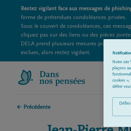
Restez vigilant face aux messages de phishing
forme de prétendues condoléances privées.
Sous le couvert de condoléances, ces messag
cliquez pas sur des liens ou des pièces jointe
DELA prend plusieurs mesures pour éviter ce
exclues, alors restez vigilant.
Notificati
Notre site 
plaçons aut
fonctionna
cookies »,
définir vo
Défin
← Précédente