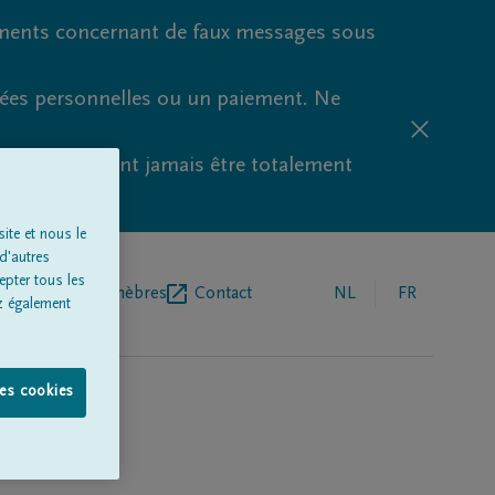
ments concernant de faux messages sous
nées personnelles ou un paiement. Ne
aude ne peuvent jamais être totalement
ite et nous le
d'autres
epter tous les
r de pompes funèbres
Contact
NL
FR
z également
les cookies