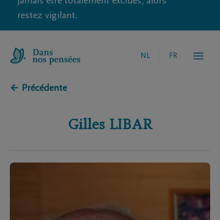
jamais être totalement exclues, alors
restez vigilant.
NL
FR
← Précédente
Gilles
LIBAR