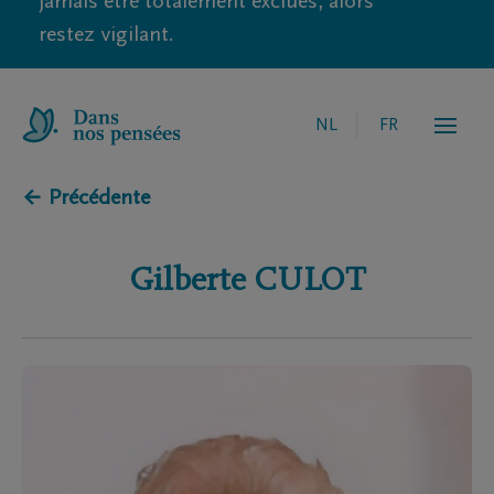
jamais être totalement exclues, alors
restez vigilant.
NL
FR
← Précédente
Gilberte
CULOT