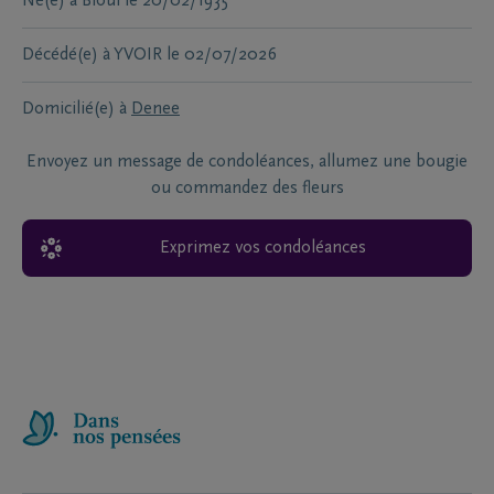
Né(e) à
Bioul
le
20/02/1935
Décédé(e) à
YVOIR
le
02/07/2026
Domicilié(e) à
Denee
Envoyez un message de condoléances, allumez une bougie
ou commandez des fleurs
Exprimez vos condoléances