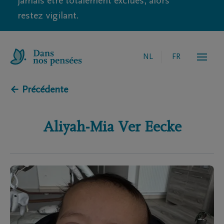
jamais être totalement exclues, alors
restez vigilant.
NL
FR
← Précédente
Aliyah-Mia
Ver Eecke