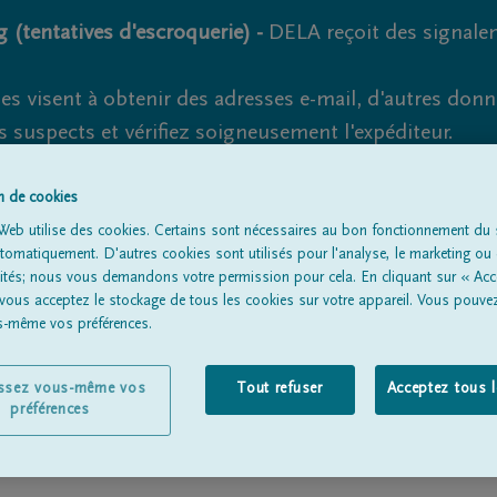
 (tentatives d'escroquerie) -
DELA reçoit des signale
es visent à obtenir des adresses e-mail, d'autres don
s suspects et vérifiez soigneusement l'expéditeur.
la. Cependant, les tentatives d'hameçonnage et de fr
on de cookies
Web utilise des cookies. Certains sont nécessaires au bon fonctionnement du s
omatiquement. D'autres cookies sont utilisés pour l'analyse, le marketing ou 
lités; nous vous demandons votre permission pour cela. En cliquant sur « Acc
Tous les avis de décès
À propos de nous
Entrepreneu
 vous acceptez le stockage de tous les cookies sur votre appareil. Vous pouve
us-même vos préférences.
issez vous-même vos
Tout refuser
Acceptez tous 
préférences