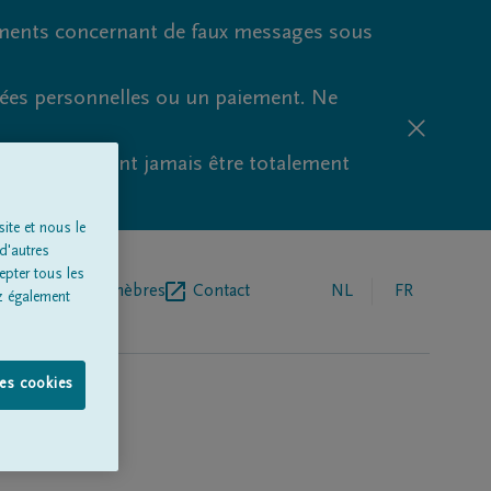
ments concernant de faux messages sous
nées personnelles ou un paiement. Ne
aude ne peuvent jamais être totalement
ite et nous le
d'autres
epter tous les
r de pompes funèbres
Contact
NL
FR
z également
les cookies