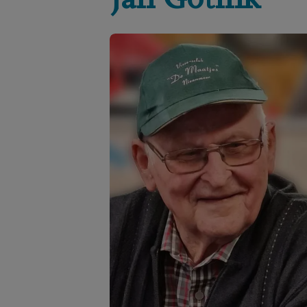
Jan
Gotink