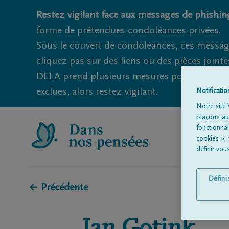
Restez vigilant face aux messages de phishing
forme de prétendues condoléances privées.
Sous le couvert de condoléances, ces messag
cliquez pas sur des liens ou des pièces jointe
DELA prend plusieurs mesures pour éviter ce
exclues, alors restez vigilant.
Notificati
Notre site 
plaçons aut
fonctionna
cookies »,
définir vo
Défin
← Précédente