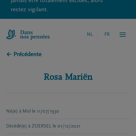
jamais être totalement exclues, alors
restez vigilant.
NL
FR
← Précédente
Rosa
Mariën
Né(e) à
Mol
le
11/07/1930
Décédé(e) à
ZOERSEL
le
01/12/2021