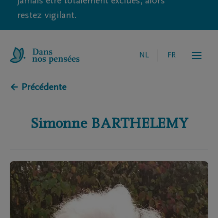
jamais être totalement exclues, alors
restez vigilant.
NL
FR
← Précédente
Simonne
BARTHELEMY