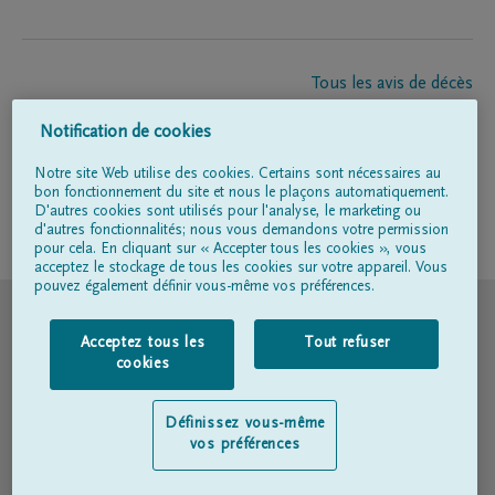
Tous les avis de décès
À propos de nous
Notification de cookies
Entrepreneur de pompes funèbres
Contact
Notre site Web utilise des cookies. Certains sont nécessaires au
bon fonctionnement du site et nous le plaçons automatiquement.
D'autres cookies sont utilisés pour l'analyse, le marketing ou
d'autres fonctionnalités; nous vous demandons votre permission
Suivez-nous sur
pour cela. En cliquant sur « Accepter tous les cookies », vous
acceptez le stockage de tous les cookies sur votre appareil. Vous
pouvez également définir vous-même vos préférences.
© DELA
Acceptez tous les
Tout refuser
Conditions d'utilisation
cookies
Déclaration relative à la vie privée
Définissez vous-même
vos préférences
Déclaration d’accessibilité