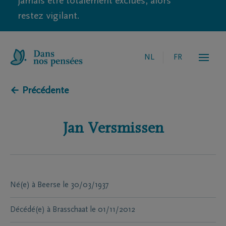
jamais être totalement exclues, alors
restez vigilant.
NL
FR
← Précédente
Jan
Versmissen
Né(e) à
Beerse
le
30/03/1937
Décédé(e) à
Brasschaat
le
01/11/2012