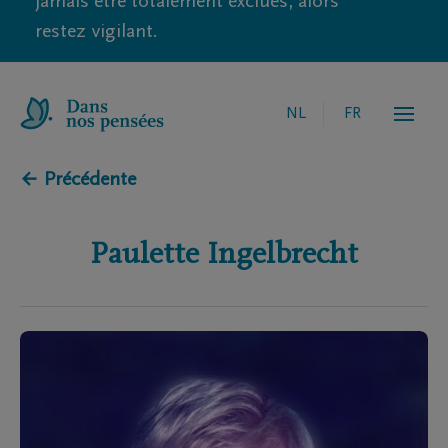
jamais être totalement exclues, alors
restez vigilant.
NL
FR
← Précédente
Paulette
Ingelbrecht