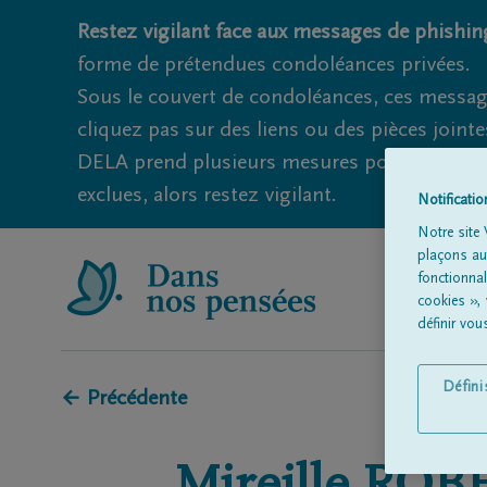
Restez vigilant face aux messages de phishing
forme de prétendues condoléances privées.
Sous le couvert de condoléances, ces messag
cliquez pas sur des liens ou des pièces jointe
DELA prend plusieurs mesures pour éviter ce
exclues, alors restez vigilant.
Notificati
Notre site 
plaçons aut
fonctionna
cookies »,
définir vo
Défin
← Précédente