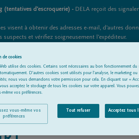
 (tentatives d'escroquerie) -
DELA reçoit des signale
es visent à obtenir des adresses e-mail, d'autres don
s suspects et vérifiez soigneusement l'expéditeur.
la. Cependant, les tentatives d'hameçonnage et de fr
on de cookies
Web utilise des cookies. Certains sont nécessaires au bon fonctionnement du s
omatiquement. D'autres cookies sont utilisés pour l'analyse, le marketing ou 
lités; nous vous demandons votre permission pour cela. En cliquant sur « Acc
Tous les avis de décès
À propos de nous
Entrepreneu
 vous acceptez le stockage de tous les cookies sur votre appareil. Vous pouve
us-même vos préférences.
issez vous-même vos
Tout refuser
Acceptez tous 
préférences