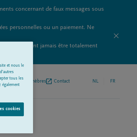
ments concernant de faux messages sous
nées personnelles ou un paiement. Ne
aude ne peuvent jamais être totalement
ite et nous le
d'autres
epter tous les
r de pompes funèbres
Contact
NL
FR
z également
les cookies